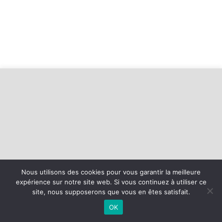
Nous utilisons des cookies pour vous garantir la meilleure
expérience sur notre site web. Si vous continuez à utiliser ce
©
2026 - CS Faverges Basket | Site internet réalisé par
site, nous supposerons que vous en êtes satisfait.
OK
MENTIONS LÉGALES