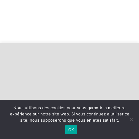
Nous utilisons des cookies pour vous garantir la meilleure
expérience sur notre site web. Si vous continuez à utiliser ce
©
2026 - CS Faverges Basket | Site internet réalisé par
site, nous supposerons que vous en êtes satisfait.
OK
MENTIONS LÉGALES