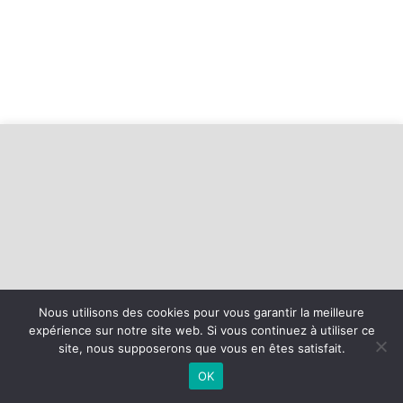
Nous utilisons des cookies pour vous garantir la meilleure
expérience sur notre site web. Si vous continuez à utiliser ce
©
2026 - CS Faverges Basket | Site internet réalisé par
site, nous supposerons que vous en êtes satisfait.
OK
MENTIONS LÉGALES